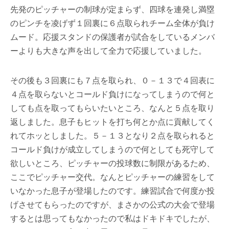
先発のピッチャーの制球が定まらず、四球を連発し満塁
のピンチを凌げず１回裏に６点取られチーム全体が負け
ムード。応援スタンドの保護者が試合をしているメンバ
ーよりも大きな声を出して全力で応援していました。
その後も３回裏にも７点を取られ、０－１３で４回表に
４点を取らないとコールド負けになってしまうので何と
しても点を取ってもらいたいところ、なんと５点を取り
返しました。息子もヒットを打ち何とか点に貢献してく
れてホッとしました。５－１３となり２点を取られると
コールド負けが成立してしまうので何としても死守して
欲しいところ、ピッチャーの投球数に制限があるため、
ここでピッチャー交代。なんとピッチャーの練習をして
いなかった息子が登場したのです。練習試合で何度か投
げさせてもらったのですが、まさかの公式の大会で登場
するとは思ってもなかったので私はドキドキでしたが、