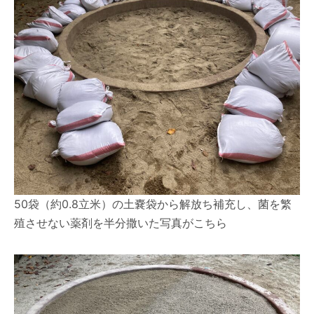
50袋（約0.8立米）の土嚢袋から解放ち補充し、菌を繁
殖させない薬剤を半分撒いた写真がこちら