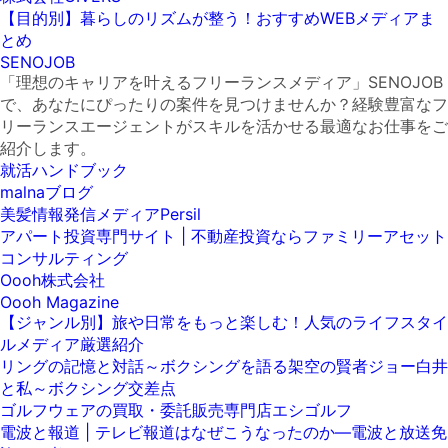
【目的別】暮らしのリズムが整う！おすすめWEBメディアま
とめ
SENOJOB
「理想のキャリアを叶えるフリーランスメディア」SENOJOB
で、あなたにぴったりの案件を見つけませんか？経験豊富なフ
リーランスエージェントがスキルを活かせる最適なお仕事をご
紹介します。
就活ハンドブック
malnaブログ
美髪情報発信メディアPersil
アパート投資専門サイト | 不動産投資ならファミリーアセット
コンサルティング
Oooh株式会社
Oooh Magazine
【ジャンル別】旅や日常をもっと楽しむ！人気のライフスタイ
ルメディア厳選紹介
リングの記憶と対話～ボクシングを語る架空の賢者ジョー白井
と私～ボクシング交差点
ゴルフウェアの買取・委託販売専門店エシゴルフ
電波と報道 | テレビ報道はなぜこうなったのか―電波と放送免